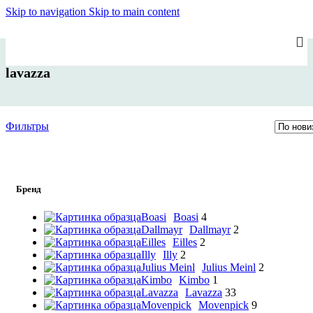
Skip to navigation
Skip to main content
lavazza
Фильтры
Бренд
Boasi
Boasi
4
Dallmayr
Dallmayr
2
Eilles
Eilles
2
Illy
Illy
2
Julius Meinl
Julius Meinl
2
Kimbo
Kimbo
1
Lavazza
Lavazza
33
Movenpick
Movenpick
9