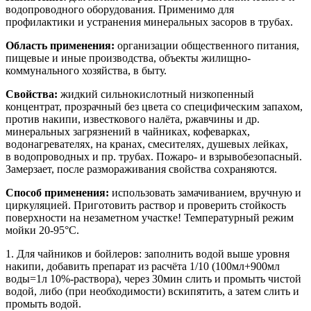
водопроводного оборудования. Применимо для
профилактики и устранения минеральных засоров в трубах.
Область применения:
организации общественного питания,
пищевые и иные производства, объекты жилищно-
коммунального хозяйства, в быту.
Свойства:
жидкий сильнокислотный низкопенный
концентрат, прозрачный без цвета со специфическим запахом,
против накипи, известкового налёта, ржавчины и др.
минеральных загрязнений в чайниках, кофеварках,
водонагревателях, на кранах, смесителях, душевых лейках,
в водопроводных и пр. трубах. Пожаро- и взрывобезопасный.
Замерзает, после размораживания свойства сохраняются.
Способ применения:
использовать замачиванием, вручную и
циркуляцией. Приготовить раствор и проверить стойкость
поверхности на незаметном участке! Температурный режим
мойки 20-95°С.
1. Для чайников и бойлеров: заполнить водой выше уровня
накипи, добавить препарат из расчёта 1/10 (100мл+900мл
воды=1л 10%-раствора), через 30мин слить и промыть чистой
водой, либо (при необходимости) вскипятить, а затем слить и
промыть водой.