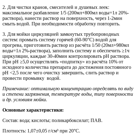
2. Для чистки кранов, смесителей и душевых леек:
максимальное разбавление 1/5 (200мл+800мл воды=1л 20%-
раствора), нанести раствор на поверхность, через 1-2мин
смыть водой. При необходимости обработку повторить.
3. Для мойки циркуляцией замкнутых трубопроводных
систем: промыть систему горячей (60-90°C) водой для
прогрева, приготовить раствор из расчёта 1/50 (20мл+980мл
воды=1л 2%-раствора), заполнить систему и обеспечить ≥1ч
циркуляции, каждые 30-40мин контролировать pH раствора.
При pH ≥5,0 осуществлять «подпитку» из расчёта 10% от
исходного количества препарата до достижения постоянного
pH <2,5 после чего очистку завершить, слить раствор и
провести промывку водой.
Примечание: оптимальную концентрацию определять по виду
и степени загрязнения, температуре воды, типу поверхности
и др. условиям мойки
.
Основные характеристики:
Состав: вода; кислоты; поликарбоксилат; ПАВ.
Плотность: 1,07±0,05 г/см³ при 20°C.